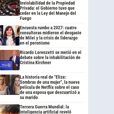
Inviolabilidad de la Propiedad
Privada: el Gobierno tuvo que
ceder en la Ley del Manejo del
Fuego
Encuesta rumbo a 2027: cuatro
consultoras midieron el desgaste
de Milei y la crisis de liderazgo
en el peronismo
Ricardo Lorenzetti se metió en el
debate sobre la inhabilitación de
Cristina Kirchner
La historia real de "Elize:
Sombras de una mujer", la nueva
película de Netflix sobre el caso
de una esposa que descuartizó a
su marido
Tercera Guerra Mundial: la
inteligencia artificial reveló