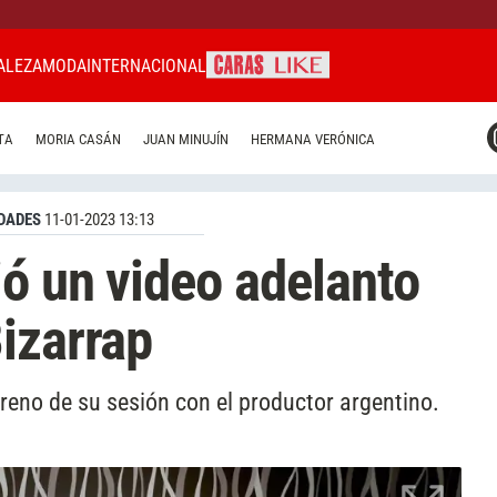
ALEZA
MODA
INTERNACIONAL
CARAS MIAMI
TA
MORIA CASÁN
JUAN MINUJÍN
HERMANA VERÓNICA
CARAS BRASIL
CARAS URUGUAY
DADES
11-01-2023 13:13
ó un video adelanto
izarrap
reno de su sesión con el productor argentino.