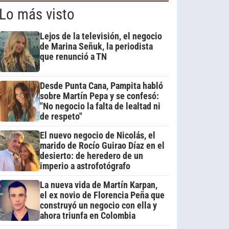
Lo más visto
Lejos de la televisión, el negocio
de Marina Señuk, la periodista
que renunció a TN
Desde Punta Cana, Pampita habló
sobre Martín Pepa y se confesó:
"No negocio la falta de lealtad ni
de respeto"
El nuevo negocio de Nicolás, el
marido de Rocío Guirao Díaz en el
desierto: de heredero de un
imperio a astrofotógrafo
La nueva vida de Martín Karpan,
el ex novio de Florencia Peña que
construyó un negocio con ella y
ahora triunfa en Colombia