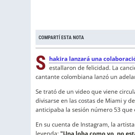
COMPARTÍ ESTA NOTA
S
hakira lanzará una colaboraci
estallaron de felicidad. La canc
cantante colombiana lanzó un adelan
Se trató de un video que viene circ
divisarse en las costas de Miami y de
anticipaba la sesión número 53 que 
En su cuenta de Instagram, la artist
leyenda:
"Una loba como yo, no está 