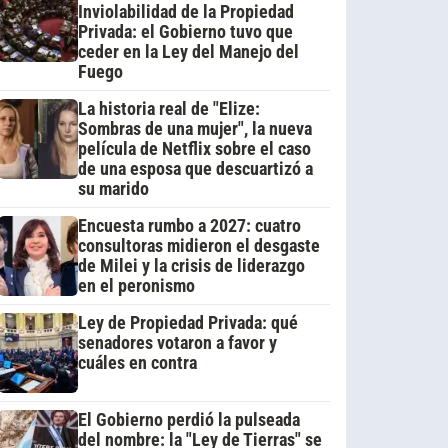
Inviolabilidad de la Propiedad
Privada: el Gobierno tuvo que
ceder en la Ley del Manejo del
Fuego
La historia real de "Elize:
Sombras de una mujer", la nueva
película de Netflix sobre el caso
de una esposa que descuartizó a
su marido
Encuesta rumbo a 2027: cuatro
consultoras midieron el desgaste
de Milei y la crisis de liderazgo
en el peronismo
Ley de Propiedad Privada: qué
senadores votaron a favor y
cuáles en contra
El Gobierno perdió la pulseada
del nombre: la "Ley de Tierras" se