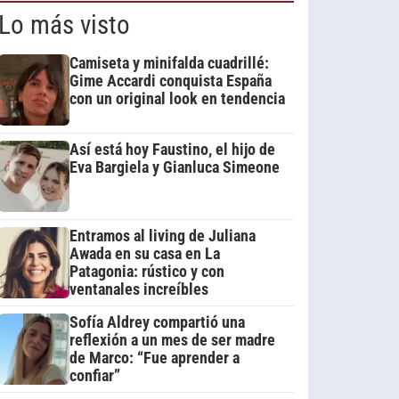
Lo más visto
Camiseta y minifalda cuadrillé:
Gime Accardi conquista España
con un original look en tendencia
Así está hoy Faustino, el hijo de
Eva Bargiela y Gianluca Simeone
Entramos al living de Juliana
Awada en su casa en La
Patagonia: rústico y con
ventanales increíbles
Sofía Aldrey compartió una
reflexión a un mes de ser madre
de Marco: “Fue aprender a
confiar”