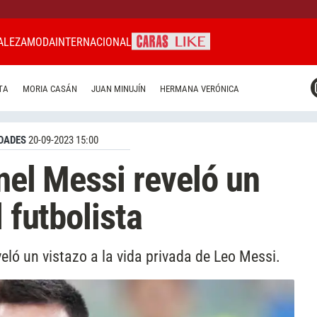
ALEZA
MODA
INTERNACIONAL
CARAS MIAMI
TA
MORIA CASÁN
JUAN MINUJÍN
HERMANA VERÓNICA
CARAS BRASIL
CARAS URUGUAY
DADES
20-09-2023 15:00
nel Messi reveló un
 futbolista
ló un vistazo a la vida privada de Leo Messi.