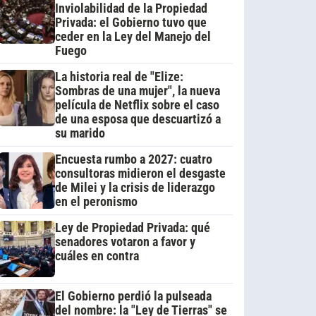
Inviolabilidad de la Propiedad
Privada: el Gobierno tuvo que
ceder en la Ley del Manejo del
Fuego
La historia real de "Elize:
Sombras de una mujer", la nueva
película de Netflix sobre el caso
de una esposa que descuartizó a
su marido
Encuesta rumbo a 2027: cuatro
consultoras midieron el desgaste
de Milei y la crisis de liderazgo
en el peronismo
Ley de Propiedad Privada: qué
senadores votaron a favor y
cuáles en contra
El Gobierno perdió la pulseada
del nombre: la "Ley de Tierras" se