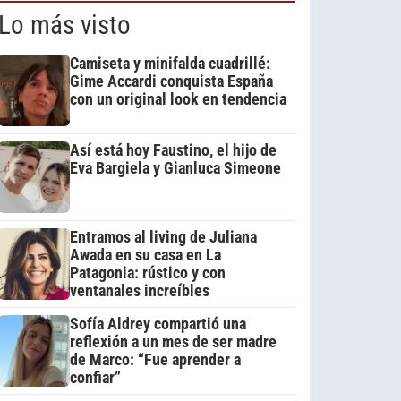
Lo más visto
Camiseta y minifalda cuadrillé:
Gime Accardi conquista España
con un original look en tendencia
Así está hoy Faustino, el hijo de
Eva Bargiela y Gianluca Simeone
Entramos al living de Juliana
Awada en su casa en La
Patagonia: rústico y con
ventanales increíbles
Sofía Aldrey compartió una
reflexión a un mes de ser madre
de Marco: “Fue aprender a
confiar”