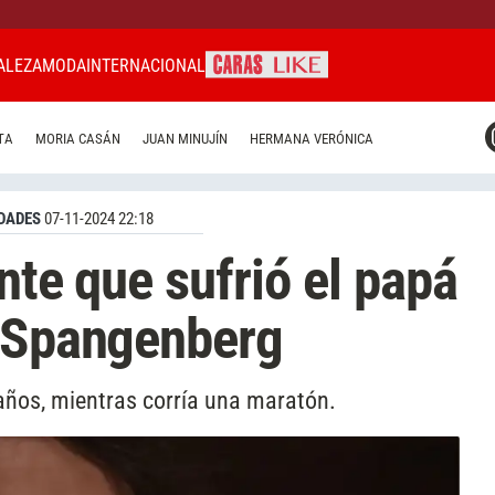
ALEZA
MODA
INTERNACIONAL
CARAS MIAMI
TA
MORIA CASÁN
JUAN MINUJÍN
HERMANA VERÓNICA
CARAS BRASIL
CARAS URUGUAY
DADES
07-11-2024 22:18
ente que sufrió el papá
” Spangenberg
s años, mientras corría una maratón.