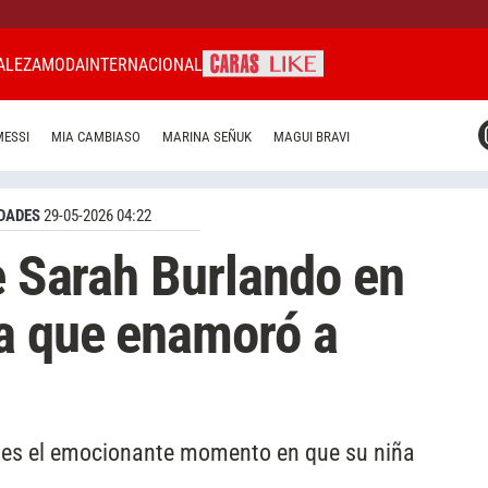
ALEZA
MODA
INTERNACIONAL
CARAS MIAMI
MESSI
MIA CAMBIASO
MARINA SEÑUK
MAGUI BRAVI
CARAS BRASIL
CARAS URUGUAY
DADES
29-05-2026 04:22
de Sarah Burlando en
za que enamoró a
les el emocionante momento en que su niña