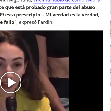
dice que está probado gran parte del abuso
9 está prescripto... Mi verdad es la verdad,
e fallo
", expresó Fardin.