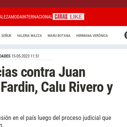
ALEZA
MODA
INTERNACIONAL
CARAS MIAMI
 SEÑUK
VALERIA MAZZA
MARU BOTANA
HERMANA VERÓNICA
CARAS BRASIL
CARAS URUGUAY
DADES
15-05-2023 11:51
ias contra Juan
Fardin, Calu Rivero y
sión en el país luego del proceso judicial que
n.