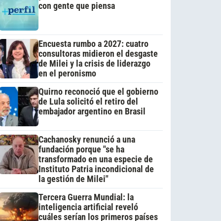
con gente que piensa
Encuesta rumbo a 2027: cuatro
consultoras midieron el desgaste
de Milei y la crisis de liderazgo
en el peronismo
Quirno reconoció que el gobierno
de Lula solicitó el retiro del
embajador argentino en Brasil
Cachanosky renunció a una
fundación porque "se ha
transformado en una especie de
Instituto Patria incondicional de
la gestión de Milei"
Tercera Guerra Mundial: la
inteligencia artificial reveló
cuáles serían los primeros países