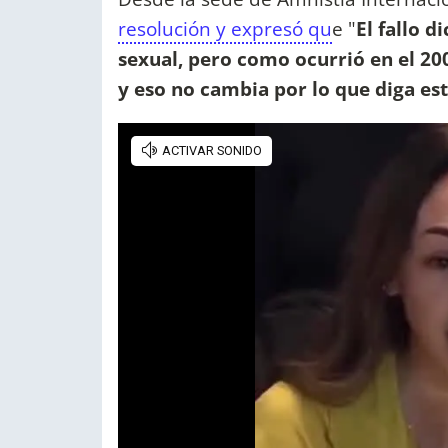
resolución y expresó qu
e "
El fallo 
sexual, pero como ocurrió en el 200
y eso no cambia por lo que diga est