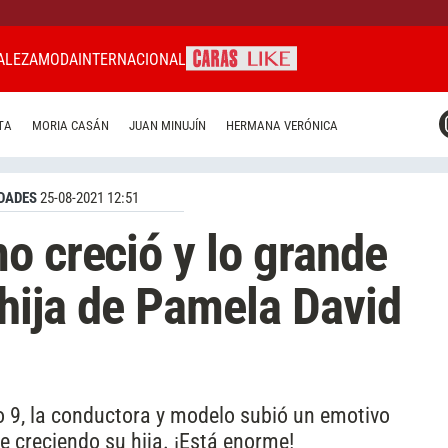
ALEZA
MODA
INTERNACIONAL
CARAS MIAMI
TA
MORIA CASÁN
JUAN MINUJÍN
HERMANA VERÓNICA
CARAS BRASIL
CARAS URUGUAY
DADES
25-08-2021 12:51
o creció y lo grande
 hija de Pamela David
9, la conductora y modelo subió un emotivo
 creciendo su hija. ¡Está enorme!