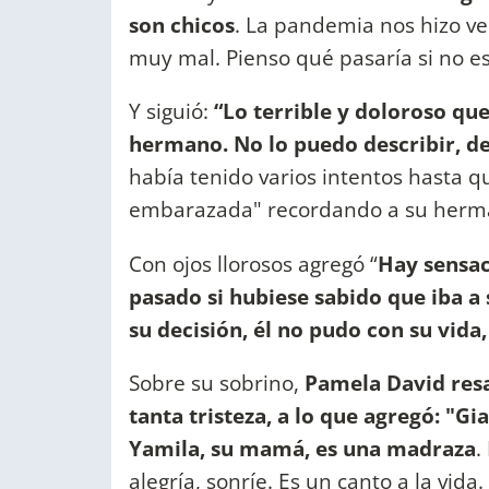
son chicos
. La pandemia nos hizo ve
muy mal. Pienso qué pasaría si no e
Y siguió:
“Lo terrible y doloroso qu
hermano. No lo puedo describir, de
había tenido varios intentos hasta q
embarazada" recordando a su herma
Con ojos llorosos agregó “
Hay sensac
pasado si hubiese sabido que iba a 
su decisión, él no pudo con su vida, 
Sobre su sobrino,
Pamela David resa
tanta tristeza, a lo que agregó: "G
Yamila, su mamá, es una madraza
.
alegría, sonríe. Es un canto a la vida