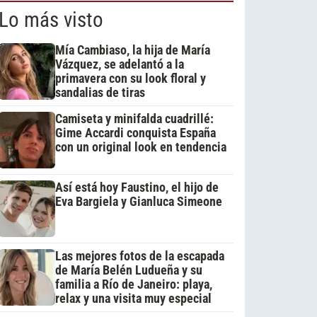
Lo más visto
Mía Cambiaso, la hija de María
Vázquez, se adelantó a la
primavera con su look floral y
sandalias de tiras
Camiseta y minifalda cuadrillé:
Gime Accardi conquista España
con un original look en tendencia
Así está hoy Faustino, el hijo de
Eva Bargiela y Gianluca Simeone
Las mejores fotos de la escapada
de María Belén Ludueña y su
familia a Río de Janeiro: playa,
relax y una visita muy especial