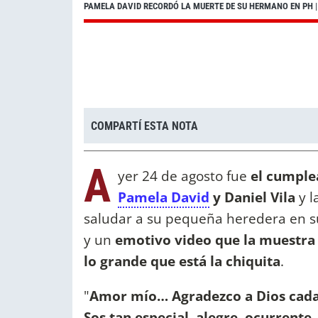
PAMELA DAVID RECORDÓ LA MUERTE DE SU HERMANO EN PH
|
COMPARTÍ ESTA NOTA
A
yer 24 de agosto fue
el cumplea
Pamela David
y Daniel Vila
y l
saludar a su pequeña heredera en s
y un
emotivo video que la muestra 
lo grande que está la chiquita
.
"
Amor mío… Agradezco a Dios cada
Sos tan especial, alegre, ocurrente