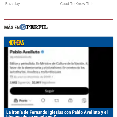
MÁS EN
La ironía de Fernando Iglesias con Pablo Avelluto y el
bloqueo de su cuenta en X