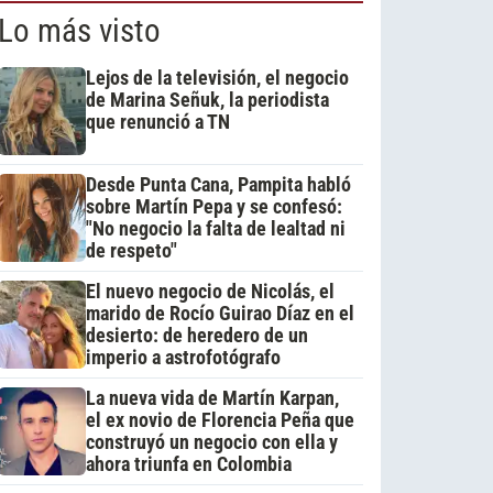
Lo más visto
Lejos de la televisión, el negocio
de Marina Señuk, la periodista
que renunció a TN
Desde Punta Cana, Pampita habló
sobre Martín Pepa y se confesó:
"No negocio la falta de lealtad ni
de respeto"
El nuevo negocio de Nicolás, el
marido de Rocío Guirao Díaz en el
desierto: de heredero de un
imperio a astrofotógrafo
La nueva vida de Martín Karpan,
el ex novio de Florencia Peña que
construyó un negocio con ella y
ahora triunfa en Colombia