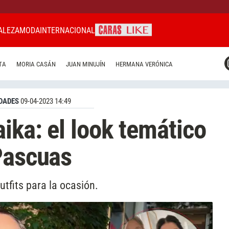
ALEZA
MODA
INTERNACIONAL
CARAS MIAMI
TA
MORIA CASÁN
JUAN MINUJÍN
HERMANA VERÓNICA
CARAS BRASIL
CARAS URUGUAY
DADES
09-04-2023 14:49
ika: el look temático
Pascuas
tfits para la ocasión.