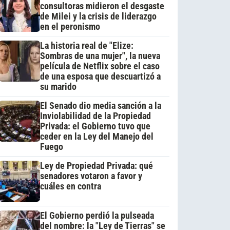
consultoras midieron el desgaste
de Milei y la crisis de liderazgo
en el peronismo
La historia real de "Elize:
Sombras de una mujer", la nueva
película de Netflix sobre el caso
de una esposa que descuartizó a
su marido
El Senado dio media sanción a la
Inviolabilidad de la Propiedad
Privada: el Gobierno tuvo que
ceder en la Ley del Manejo del
Fuego
Ley de Propiedad Privada: qué
senadores votaron a favor y
cuáles en contra
El Gobierno perdió la pulseada
del nombre: la "Ley de Tierras" se