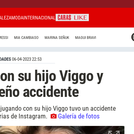
ALEZA
MODA
INTERNACIONAL
CARAS MIAMI
MESSI
MIA CAMBIASO
MARINA SEÑUK
MAGUI BRAVI
CARAS BRASIL
CARAS URUGUAY
DADES
06-04-2023 22:53
on su hijo Viggo y
eño accidente
jugando con su hijo Viggo tuvo un accidente
rias de Instagram.
Galería de fotos