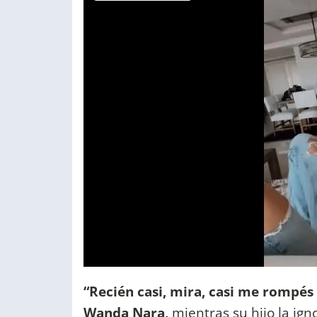
“Recién casi, mira, casi me rompés e
Wanda Nara,
mientras su hijo la igno