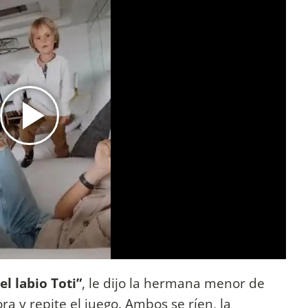
l labio Toti”
, le dijo la hermana menor de
ra y repite el juego. Ambos se ríen, la