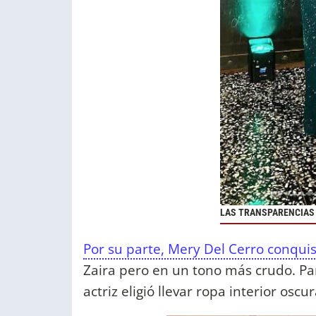
LAS TRANSPARENCIAS 
Por su parte, Mery Del Cerro conquis
Zaira pero en un tono más crudo. Par
actriz eligió llevar ropa interior os