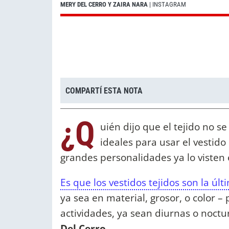
MERY DEL CERRO Y ZAIRA NARA
| INSTAGRAM
COMPARTÍ ESTA NOTA
¿Q
uién dijo que el tejido no s
ideales para usar el vestid
grandes personalidades ya lo viste
Es que los vestidos tejidos son la ú
ya sea en material, grosor, o color –
actividades, ya sean diurnas o noctu
Del Cerro
.