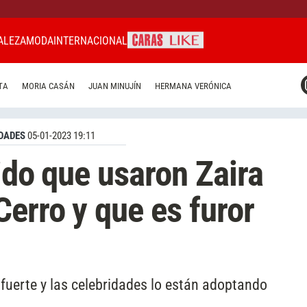
ALEZA
MODA
INTERNACIONAL
CARAS MIAMI
TA
MORIA CASÁN
JUAN MINUJÍN
HERMANA VERÓNICA
CARAS BRASIL
CARAS URUGUAY
DADES
05-01-2023 19:11
ido que usaron Zaira
Cerro y que es furor
 fuerte y las celebridades lo están adoptando