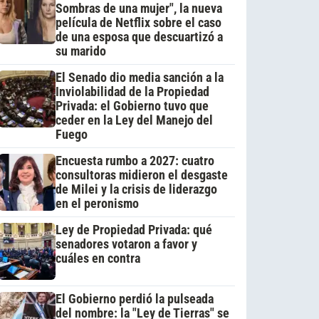
Sombras de una mujer", la nueva
película de Netflix sobre el caso
de una esposa que descuartizó a
su marido
El Senado dio media sanción a la
Inviolabilidad de la Propiedad
Privada: el Gobierno tuvo que
ceder en la Ley del Manejo del
Fuego
Encuesta rumbo a 2027: cuatro
consultoras midieron el desgaste
de Milei y la crisis de liderazgo
en el peronismo
Ley de Propiedad Privada: qué
senadores votaron a favor y
cuáles en contra
El Gobierno perdió la pulseada
del nombre: la "Ley de Tierras" se