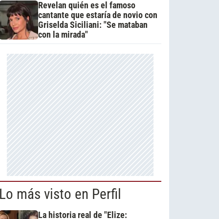
Revelan quién es el famoso
cantante que estaría de novio con
Griselda Siciliani: "Se mataban
con la mirada"
Lo más visto en Perfil
La historia real de "Elize: