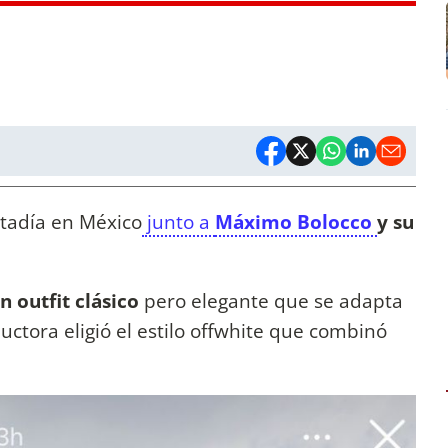
stadía en México
junto a
Máximo Bolocco
y su
 outfit clásico
pero elegante que se adapta
ductora eligió el estilo offwhite que combinó