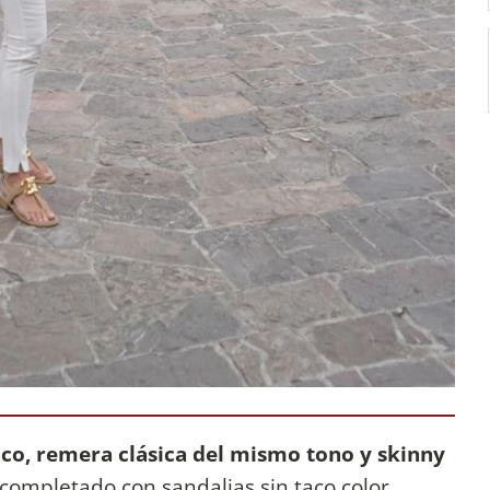
anco, remera clásica del mismo tono y skinny
e completado con sandalias sin taco color