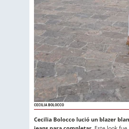
CECILIA BOLOCCO
Cecilia Bolocco lució un blazer bl
jeans para completar
. Este look fu