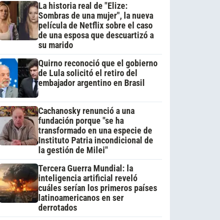
La historia real de "Elize:
Sombras de una mujer", la nueva
película de Netflix sobre el caso
de una esposa que descuartizó a
su marido
Quirno reconoció que el gobierno
de Lula solicitó el retiro del
embajador argentino en Brasil
Cachanosky renunció a una
fundación porque "se ha
transformado en una especie de
Instituto Patria incondicional de
la gestión de Milei"
Tercera Guerra Mundial: la
inteligencia artificial reveló
cuáles serían los primeros países
latinoamericanos en ser
derrotados