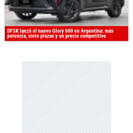
DFSK lanzó el nuevo Glory 600 en Argentina: más
potencia, siete plazas y un precio competitivo