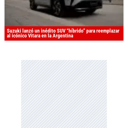
Suzuki lanzó un inédito SUV “híbrido” para reemplazar
al icónico Vitara en la Argentina