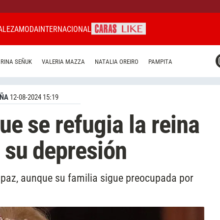
ALEZA
MODA
INTERNACIONAL
CARAS MIAMI
RINA SEÑUK
VALERIA MAZZA
NATALIA OREIRO
PAMPITA
CARAS BRASIL
CARAS URUGUAY
AÑA
12-08-2024 15:19
que se refugia la reina
r su depresión
 paz, aunque su familia sigue preocupada por