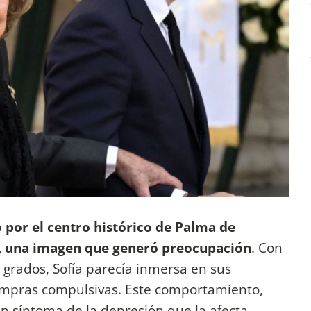
 por el centro histórico de Palma de
o, una imagen que generó preocupación
. Con
grados, Sofía parecía inmersa en sus
ompras compulsivas. Este comportamiento,
n síntoma de la depresión que la afecta.