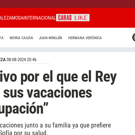
ALEZA
MODA
INTERNACIONAL
CARAS MIAMI
TA
MORIA CASÁN
JUAN MINUJÍN
HERMANA VERÓNICA
CARAS BRASIL
CARAS URUGUAY
EZA
08-08-2024 20:46
vo por el que el Rey
ó sus vacaciones
upación”
caciones junto a su familia ya que prefiere
ofía por su salud.