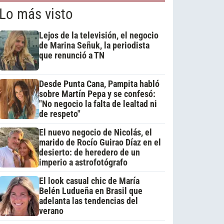
Lo más visto
Lejos de la televisión, el negocio
de Marina Señuk, la periodista
que renunció a TN
Desde Punta Cana, Pampita habló
sobre Martín Pepa y se confesó:
"No negocio la falta de lealtad ni
de respeto"
El nuevo negocio de Nicolás, el
marido de Rocío Guirao Díaz en el
desierto: de heredero de un
imperio a astrofotógrafo
El look casual chic de María
Belén Ludueña en Brasil que
adelanta las tendencias del
verano