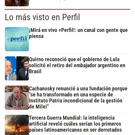
Lo más visto en Perfil
¡Mirá en vivo +Perfil!: un canal con gente que
piensa
Quirno reconoció que el gobierno de Lula
solicitó el retiro del embajador argentino en
Brasil
Cachanosky renunció a una fundación porque
"se ha transformado en una especie de
Instituto Patria incondicional de la gestión
de Milei"
Tercera Guerra Mundial: la inteligencia
artificial reveló cuáles serían los primeros
países latinoamericanos en ser derrotados