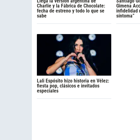
Llega la versión argentina de
Santiago Gi
Charlie y la Fábrica de Chocolate:
Gimena Acca
fecha de estreno y todo lo que se
infidelidad
sabe
síntoma”
Lali Espósito hizo historia en Vélez:
fiesta pop, clásicos e invitados
especiales