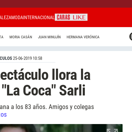
ALEZA
MODA
INTERNACIONAL
CARAS MIAMI
TA
MORIA CASÁN
JUAN MINUJÍN
HERMANA VERÓNICA
CARAS BRASIL
CARAS URUGUAY
CULOS
25-06-2019 10:58
ctáculo llora la
"La Coca" Sarli
ñana a los 83 años. Amigos y colegas
tos