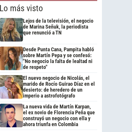
Lo más visto
Lejos de la televisión, el negocio
de Marina Señuk, la periodista
que renunció a TN
Desde Punta Cana, Pampita habló
sobre Martín Pepa y se confesó:
"No negocio la falta de lealtad ni
de respeto"
El nuevo negocio de Nicolás, el
marido de Rocío Guirao Díaz en el
desierto: de heredero de un
imperio a astrofotógrafo
La nueva vida de Martín Karpan,
el ex novio de Florencia Peña que
construyó un negocio con ella y
ahora triunfa en Colombia