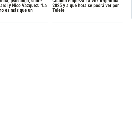
rona, psicólogo, sobre
Cuándo empieza La Voz Argentina
rdi y Nico Vázquez: “La
2025 y a qué hora se podrá ver por
 no es más que un
Telefe