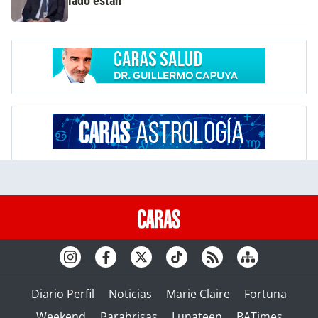
lado están"
Diario Perfil
Noticias
Marie Claire
Fortuna
Weekend
Parabrisas
Lunateen
BATimes