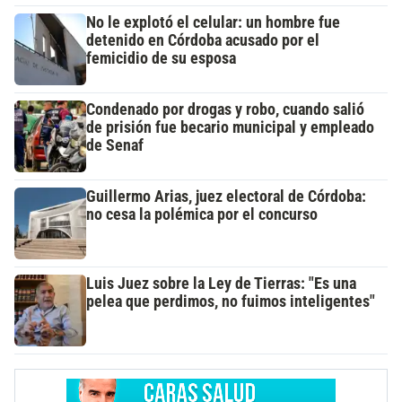
No le explotó el celular: un hombre fue
detenido en Córdoba acusado por el
femicidio de su esposa
Condenado por drogas y robo, cuando salió
de prisión fue becario municipal y empleado
de Senaf
Guillermo Arias, juez electoral de Córdoba:
no cesa la polémica por el concurso
Luis Juez sobre la Ley de Tierras: "Es una
pelea que perdimos, no fuimos inteligentes"