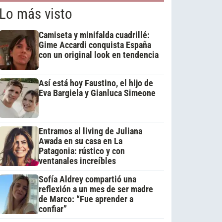
Lo más visto
Camiseta y minifalda cuadrillé:
Gime Accardi conquista España
con un original look en tendencia
Así está hoy Faustino, el hijo de
Eva Bargiela y Gianluca Simeone
Entramos al living de Juliana
Awada en su casa en La
Patagonia: rústico y con
ventanales increíbles
Sofía Aldrey compartió una
reflexión a un mes de ser madre
de Marco: “Fue aprender a
confiar”