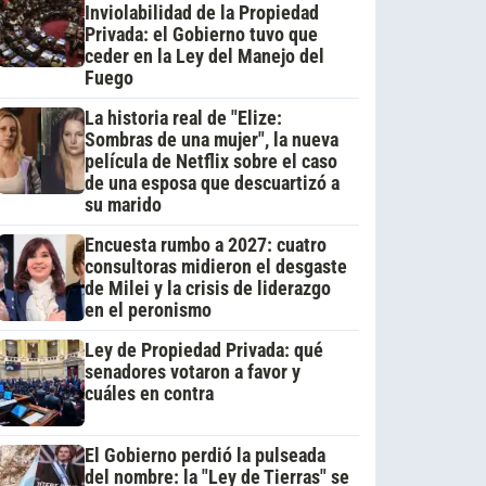
Inviolabilidad de la Propiedad
Privada: el Gobierno tuvo que
ceder en la Ley del Manejo del
Fuego
La historia real de "Elize:
Sombras de una mujer", la nueva
película de Netflix sobre el caso
de una esposa que descuartizó a
su marido
Encuesta rumbo a 2027: cuatro
consultoras midieron el desgaste
de Milei y la crisis de liderazgo
en el peronismo
Ley de Propiedad Privada: qué
senadores votaron a favor y
cuáles en contra
El Gobierno perdió la pulseada
del nombre: la "Ley de Tierras" se