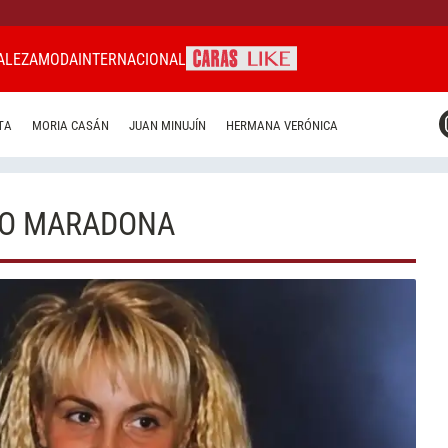
ALEZA
MODA
INTERNACIONAL
CARAS MIAMI
TA
MORIA CASÁN
JUAN MINUJÍN
HERMANA VERÓNICA
CARAS BRASIL
CARAS URUGUAY
EGO MARADONA