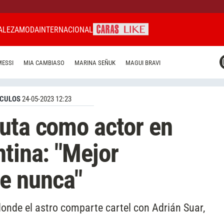
ALEZA
MODA
INTERNACIONAL
CARAS MIAMI
MESSI
MIA CAMBIASO
MARINA SEÑUK
MAGUI BRAVI
CARAS BRASIL
CARAS URUGUAY
CULOS
24-05-2023 12:23
uta como actor en
ntina: "Mejor
e nunca"
 donde el astro comparte cartel con Adrián Suar,