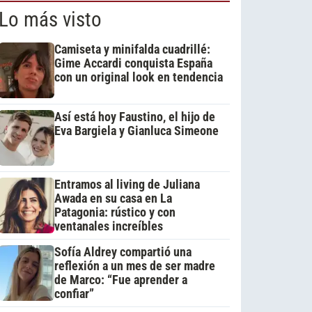
Lo más visto
Camiseta y minifalda cuadrillé:
Gime Accardi conquista España
con un original look en tendencia
Así está hoy Faustino, el hijo de
Eva Bargiela y Gianluca Simeone
Entramos al living de Juliana
Awada en su casa en La
Patagonia: rústico y con
ventanales increíbles
Sofía Aldrey compartió una
reflexión a un mes de ser madre
de Marco: “Fue aprender a
confiar”