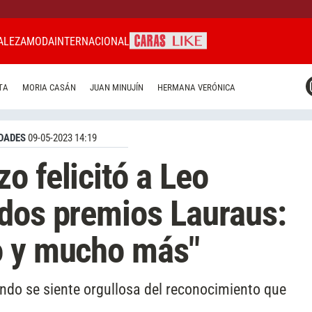
ALEZA
MODA
INTERNACIONAL
CARAS MIAMI
TA
MORIA CASÁN
JUAN MINUJÍN
HERMANA VERÓNICA
CARAS BRASIL
CARAS URUGUAY
DADES
09-05-2023 14:19
o felicitó a Leo
dos premios Lauraus:
o y mucho más"
undo se siente orgullosa del reconocimiento que