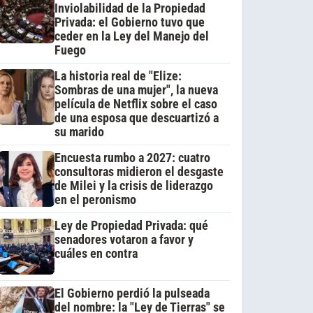
Inviolabilidad de la Propiedad
Privada: el Gobierno tuvo que
ceder en la Ley del Manejo del
Fuego
La historia real de "Elize:
Sombras de una mujer", la nueva
película de Netflix sobre el caso
de una esposa que descuartizó a
su marido
Encuesta rumbo a 2027: cuatro
consultoras midieron el desgaste
de Milei y la crisis de liderazgo
en el peronismo
Ley de Propiedad Privada: qué
senadores votaron a favor y
cuáles en contra
El Gobierno perdió la pulseada
del nombre: la "Ley de Tierras" se