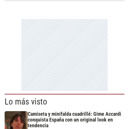
Lo más visto
Camiseta y minifalda cuadrillé: Gime Accardi
conquista España con un original look en
tendencia