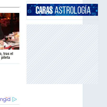
, tras el
 pileta