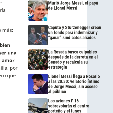
e
Murió Jorge Messi, el papá
de Lionel Messi
ría
Caputo y Sturzenegger crean
ó más:
un fondo para indemnizar y
“ganar” sindicatos aliados
 bien
ser una
La Rosada busca culpables
después de la derrota en el
el amor
Senado y recalcula su
ilia, por
estrategia
pero que
Lionel Messi llega a Rosario
a las 20.30: velatorio íntimo
de Jorge Messi, sin acceso
al público
Los aviones F 16
sobrevolarán el centro
porteño y el lunes