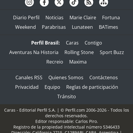
Diario Perfil
Noticias
Marie Claire
Fortuna
Weekend
Parabrisas
Lunateen
BATimes
Perfil Brasil:
Caras
Contigo
Aventuras Na Historia
Rolling Stone
Sport Buzz
Recreio
Maxima
Canales RSS
Quienes Somos
Contáctenos
Privacidad
Equipo
Reglas de participación
Tránsito
Caras - Editorial Perfil S.A.
| © Perfil.com 2006-2026 - Todos los
derechos reservados.
Editor responsable: Carlos Piro.
Registro de la propiedad intelectual número 5346433
Dirección:
California 2715
,
C1289ABI
,
CABA, Argentina
|