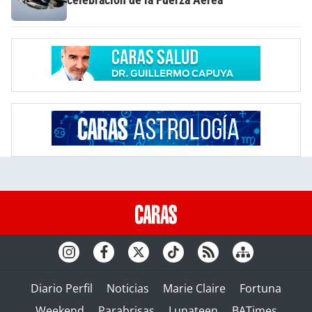
celebración de la Fuerza Aérea
Diario Perfil
Noticias
Marie Claire
Fortuna
Weekend
Parabrisas
Lunateen
BATimes