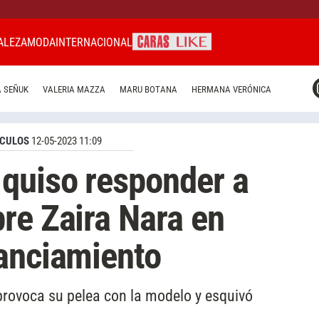
ALEZA
MODA
INTERNACIONAL
CARAS MIAMI
 SEÑUK
VALERIA MAZZA
MARU BOTANA
HERMANA VERÓNICA
CARAS BRASIL
CARAS URUGUAY
CULOS
12-05-2023 11:09
quiso responder a
re Zaira Nara en
anciamiento
provoca su pelea con la modelo y esquivó