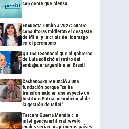
con gente que piensa
Encuesta rumbo a 2027: cuatro
consultoras midieron el desgaste
de Milei y la crisis de liderazgo
en el peronismo
Quirno reconoció que el gobierno
de Lula solicitó el retiro del
embajador argentino en Brasil
Cachanosky renunció a una
fundación porque "se ha
transformado en una especie de
Instituto Patria incondicional de
la gestión de Milei"
Tercera Guerra Mundial: la
inteligencia artificial reveló
cuáles serían los primeros países