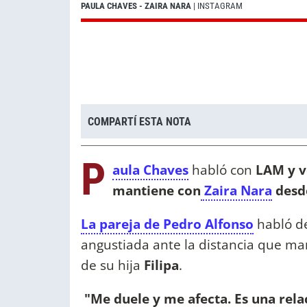
PAULA CHAVES - ZAIRA NARA
| INSTAGRAM
COMPARTÍ ESTA NOTA
P
aula Chaves
habló con
LAM y vo
mantiene con
Zaira Nara
desd
La pareja de Pedro Alfonso
habló de
angustiada ante la distancia que ma
de su hija
Filipa
.
"Me duele y me afecta. Es una rel