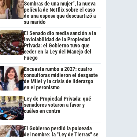
Sombras de una mujer", la nueva
película de Netflix sobre el caso
de una esposa que descuartizó a
su marido
El Senado dio media sanción a la
Inviolabilidad de la Propiedad
Privada: el Gobierno tuvo que
ceder en la Ley del Manejo del
Fuego
Encuesta rumbo a 2027: cuatro
consultoras midieron el desgaste
de Milei y la crisis de liderazgo
en el peronismo
Ley de Propiedad Privada: qué
senadores votaron a favor y
cuáles en contra
El Gobierno perdió la pulseada
del nombre: la "Ley de Tierras" se