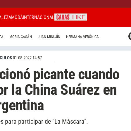
ALEZA
MODA
INTERNACIONAL
CARAS MIAMI
TA
MORIA CASÁN
JUAN MINUJÍN
HERMANA VERÓNICA
CARAS BRASIL
CARAS URUGUAY
CULOS
01-08-2022 14:57
cionó picante cuando
or la China Suárez en
rgentina
es para participar de "La Máscara".