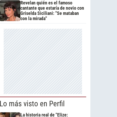
Revelan quién es el famoso
cantante que estaría de novio con
Griselda Siciliani: "Se mataban
con la mirada"
Lo más visto en Perfil
La historia real de "Elize: