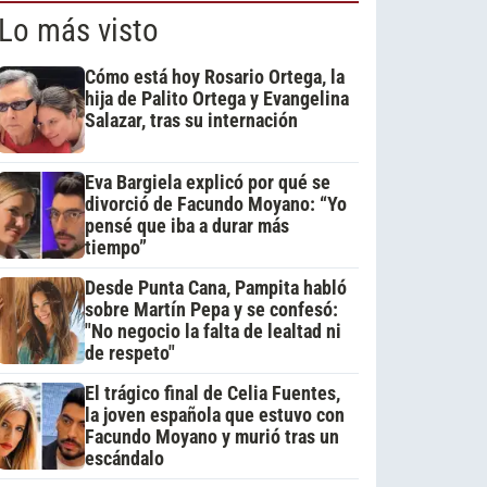
Lo más visto
Cómo está hoy Rosario Ortega, la
hija de Palito Ortega y Evangelina
Salazar, tras su internación
Eva Bargiela explicó por qué se
divorció de Facundo Moyano: “Yo
pensé que iba a durar más
tiempo”
Desde Punta Cana, Pampita habló
sobre Martín Pepa y se confesó:
"No negocio la falta de lealtad ni
de respeto"
El trágico final de Celia Fuentes,
la joven española que estuvo con
Facundo Moyano y murió tras un
escándalo