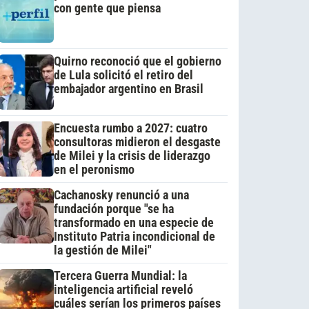
con gente que piensa
Quirno reconoció que el gobierno
de Lula solicitó el retiro del
embajador argentino en Brasil
Encuesta rumbo a 2027: cuatro
consultoras midieron el desgaste
de Milei y la crisis de liderazgo
en el peronismo
Cachanosky renunció a una
fundación porque "se ha
transformado en una especie de
Instituto Patria incondicional de
la gestión de Milei"
Tercera Guerra Mundial: la
inteligencia artificial reveló
cuáles serían los primeros países