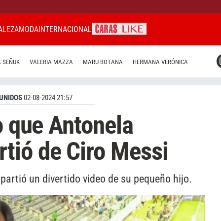
ALEZA
MODA
INTERNACIONAL
CARAS MIAMI
 SEÑUK
VALERIA MAZZA
MARU BOTANA
HERMANA VERÓNICA
CARAS BRASIL
CARAS URUGUAY
UNIDOS
02-08-2024 21:57
o que Antonela
tió de Ciro Messi
artió un divertido video de su pequeño hijo.