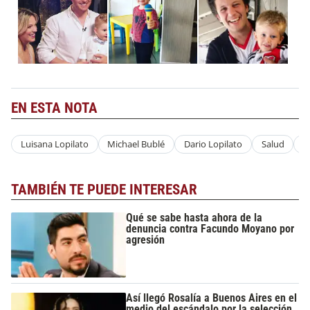
EN ESTA NOTA
Luisana Lopilato
Michael Bublé
Dario Lopilato
Salud
E
TAMBIÉN TE PUEDE INTERESAR
Qué se sabe hasta ahora de la
denuncia contra Facundo Moyano por
agresión
Así llegó Rosalía a Buenos Aires en el
medio del escándalo por la selección