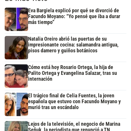
Eva Bargiela explicó por qué se divorció de
Facundo Moyano: “Yo pensé que iba a durar
más tiempo”
Natalia Oreiro abrió las puertas de su
impresionante cocina: salamandra antigua,
pisos damero y guiños botánicos
Cómo está hoy Rosario Ortega, la hija de
Palito Ortega y Evangelina Salazar, tras su
internación
El trágico final de Celia Fuentes, la joven
española que estuvo con Facundo Moyano y
murió tras un escándalo
Lejos de la televisión, el negocio de Marina
Señuk, la periodista que renunció a TN