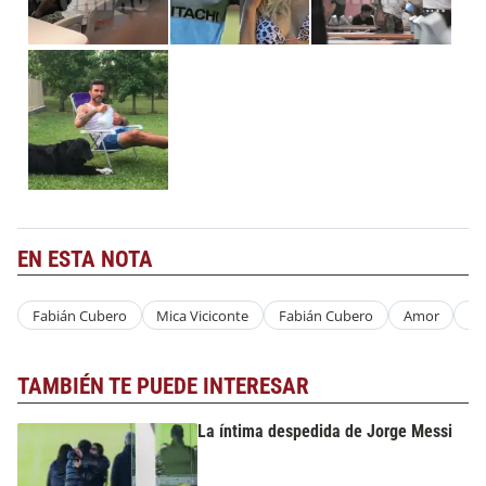
EN ESTA NOTA
Fabián Cubero
Mica Viciconte
Fabián Cubero
Amor
Be
TAMBIÉN TE PUEDE INTERESAR
La íntima despedida de Jorge Messi