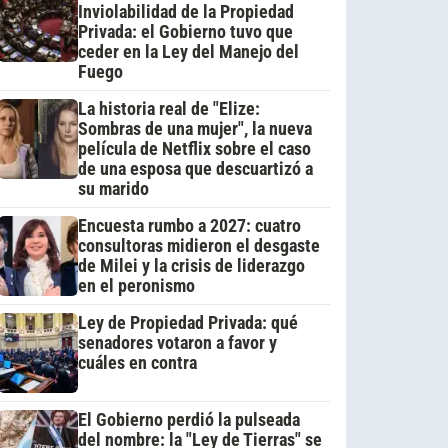
Inviolabilidad de la Propiedad
Privada: el Gobierno tuvo que
ceder en la Ley del Manejo del
Fuego
La historia real de "Elize:
Sombras de una mujer", la nueva
película de Netflix sobre el caso
de una esposa que descuartizó a
su marido
Encuesta rumbo a 2027: cuatro
consultoras midieron el desgaste
de Milei y la crisis de liderazgo
en el peronismo
Ley de Propiedad Privada: qué
senadores votaron a favor y
cuáles en contra
El Gobierno perdió la pulseada
del nombre: la "Ley de Tierras" se