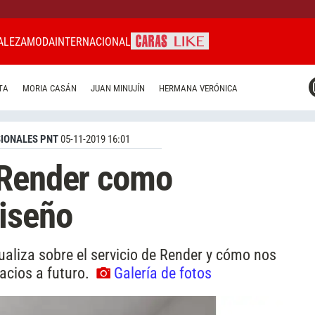
ALEZA
MODA
INTERNACIONAL
CARAS MIAMI
TA
MORIA CASÁN
JUAN MINUJÍN
HERMANA VERÓNICA
CARAS BRASIL
CARAS URUGUAY
SIONALES PNT
05-11-2019 16:01
 Render como
iseño
ualiza sobre el servicio de Render y cómo nos
acios a futuro.
Galería de fotos