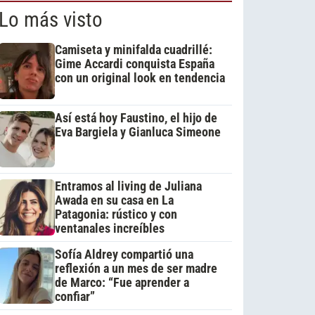
Lo más visto
Camiseta y minifalda cuadrillé:
Gime Accardi conquista España
con un original look en tendencia
Así está hoy Faustino, el hijo de
Eva Bargiela y Gianluca Simeone
Entramos al living de Juliana
Awada en su casa en La
Patagonia: rústico y con
ventanales increíbles
Sofía Aldrey compartió una
reflexión a un mes de ser madre
de Marco: “Fue aprender a
confiar”