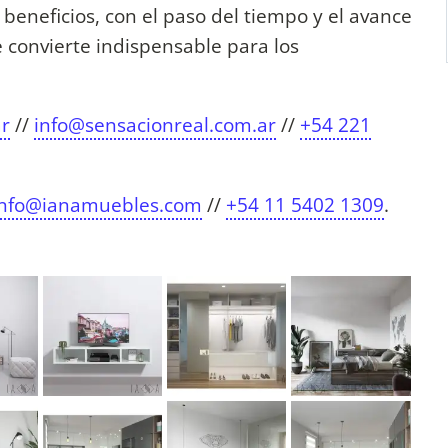
eneficios, con el paso del tiempo y el avance
e convierte indispensable para los
r
//
info@sensacionreal.com.ar
//
+54 221
info@ianamuebles.com
//
+54 11 5402 1309
.