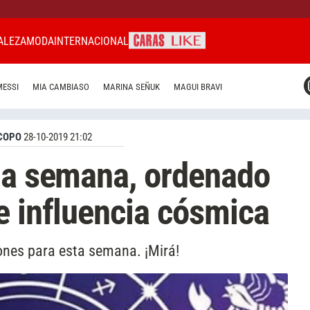
ALEZA
MODA
INTERNACIONAL
CARAS MIAMI
MESSI
MIA CAMBIASO
MARINA SEÑUK
MAGUI BRAVI
CARAS BRASIL
CARAS URUGUAY
COPO
28-10-2019 21:02
la semana, ordenado
e influencia cósmica
iones para esta semana. ¡Mirá!