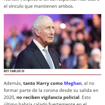
el vínculo que mantienen ambos.
REY CARLOS III
Además,
tanto Harry como
Meghan
, al no
formar parte de la corona desde su salida en
2020,
no reciben vigilancia policial
. Esto
último habría calado fuertemente en el