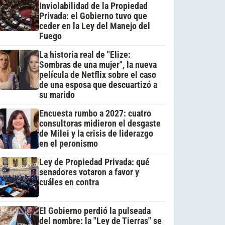
Inviolabilidad de la Propiedad
Privada: el Gobierno tuvo que
ceder en la Ley del Manejo del
Fuego
La historia real de "Elize:
Sombras de una mujer", la nueva
película de Netflix sobre el caso
de una esposa que descuartizó a
su marido
Encuesta rumbo a 2027: cuatro
consultoras midieron el desgaste
de Milei y la crisis de liderazgo
en el peronismo
Ley de Propiedad Privada: qué
senadores votaron a favor y
cuáles en contra
El Gobierno perdió la pulseada
del nombre: la "Ley de Tierras" se