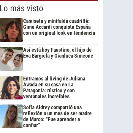
Lo más visto
Camiseta y minifalda cuadrillé:
Gime Accardi conquista España
con un original look en tendencia
Así está hoy Faustino, el hijo de
Eva Bargiela y Gianluca Simeone
Entramos al living de Juliana
Awada en su casa en La
Patagonia: rústico y con
ventanales increíbles
Sofía Aldrey compartió una
reflexión a un mes de ser madre
de Marco: “Fue aprender a
confiar”