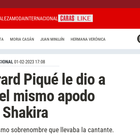
ALEZA
MODA
INTERNACIONAL
CARAS MIAMI
TA
MORIA CASÁN
JUAN MINUJÍN
HERMANA VERÓNICA
CARAS BRASIL
CARAS URUGUAY
CIONAL
01-02-2023 17:08
ard Piqué le dio a
 el mismo apodo
 Shakira
smo sobrenombre que llevaba la cantante.