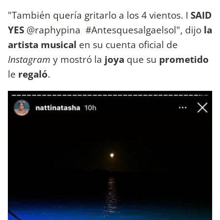
"También quería gritarlo a los 4 vientos. I
SAID
YES
@raphypina #Antesquesalgaelsol", dijo
la
artista musical
en su cuenta oficial de
Instagram
y mostró la
joya
que su
prometido
le
regaló
.