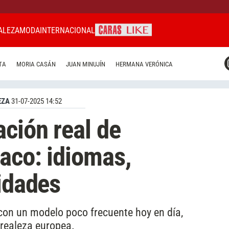
ALEZA
MODA
INTERNACIONAL
CARAS MIAMI
TA
MORIA CASÁN
JUAN MINUJÍN
HERMANA VERÓNICA
CARAS BRASIL
CARAS URUGUAY
EZA
31-07-2025 14:52
ción real de
aco: idiomas,
vidades
 con un modelo poco frecuente hoy en día,
 realeza europea.