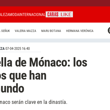
ALEZA
MODA
INTERNACIONAL
CARAS MIAMI
 SEÑUK
VALERIA MAZZA
MARU BOTANA
HERMANA VERÓNICA
CARAS BRASIL
CARAS URUGUAY
EZA
07-04-2025 16:40
lla de Mónaco: los
os que han
mundo
naco serán clave en la dinastía.