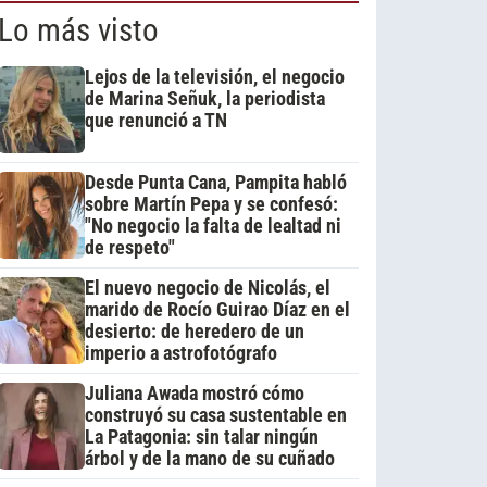
Lo más visto
Lejos de la televisión, el negocio
de Marina Señuk, la periodista
que renunció a TN
Desde Punta Cana, Pampita habló
sobre Martín Pepa y se confesó:
"No negocio la falta de lealtad ni
de respeto"
El nuevo negocio de Nicolás, el
marido de Rocío Guirao Díaz en el
desierto: de heredero de un
imperio a astrofotógrafo
Juliana Awada mostró cómo
construyó su casa sustentable en
La Patagonia: sin talar ningún
árbol y de la mano de su cuñado