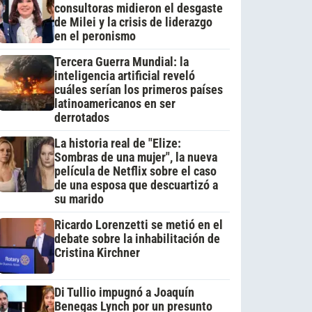
consultoras midieron el desgaste
de Milei y la crisis de liderazgo
en el peronismo
Tercera Guerra Mundial: la
inteligencia artificial reveló
cuáles serían los primeros países
latinoamericanos en ser
derrotados
La historia real de "Elize:
Sombras de una mujer", la nueva
película de Netflix sobre el caso
de una esposa que descuartizó a
su marido
Ricardo Lorenzetti se metió en el
debate sobre la inhabilitación de
Cristina Kirchner
Di Tullio impugnó a Joaquín
Benegas Lynch por un presunto