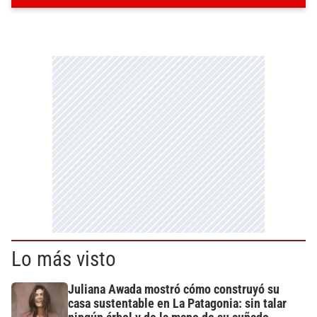
Lo más visto
Juliana Awada mostró cómo construyó su
casa sustentable en La Patagonia: sin talar