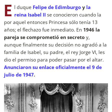
E
l duque
Felipe de Edimburgo
y
la
reina Isabel II
se conocieron cuando la
por aquel entonces Princesa sólo tenía 13
años; el flechazo fue inmediato. En
1946 la
pareja se comprometió en secreto
y,
aunque finalmente su decisión no agradó a la
familia de Isabel, su padre, el rey Jorge VI, les
dio el permiso para poder pasar por el altar.
Anunciaron su enlace oficialmente el 9 de
julio de 1947
.