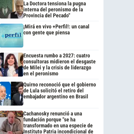
La Doctora tensiona la pugna
interna del peronismo de la
Provincia del Pecado"
¡Mirá en vivo +Perfil!: un canal
con gente que piensa
Encuesta rumbo a 2027: cuatro
consultoras midieron el desgaste
de Milei y la crisis de liderazgo
en el peronismo
Quirno reconoció que el gobierno
de Lula solicitó el retiro del
embajador argentino en Brasil
Cachanosky renunció a una
fundación porque "se ha
transformado en una especie de
Instituto Patria incondicional de