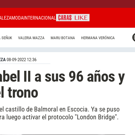
ALEZA
MODA
INTERNACIONAL
CARAS MIAMI
 SEÑUK
VALERIA MAZZA
MARU BOTANA
HERMANA VERÓNICA
CARAS BRASIL
CARAS URUGUAY
EZA
08-09-2022 12:36
abel II a sus 96 años y
l trono
el castillo de Balmoral en Escocia. Ya se puso
ra luego activar el protocolo "London Bridge".