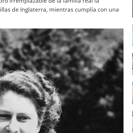
o irremplazable de la familia real la
llas de Inglaterra, mientras cumplía con una