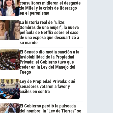
consultoras midieron el desgaste
de Milei y la crisis de liderazgo
en el peronismo
La historia real de "Elize:
Sombras de una mujer", la nueva
película de Netflix sobre el caso
de una esposa que descuartizó a
su marido
El Senado dio media sanción a la
Inviolabilidad de la Propiedad
Privada: el Gobierno tuvo que
ceder en la Ley del Manejo del
Fuego
Ley de Propiedad Privada: qué
senadores votaron a favor y
cuáles en contra
El Gobierno perdió la pulseada
del nombre: la "Ley de Tierras" se