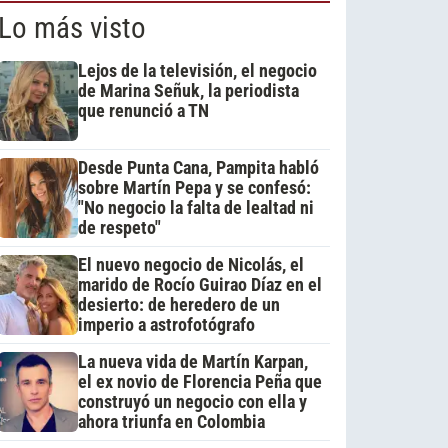
Lo más visto
Lejos de la televisión, el negocio
de Marina Señuk, la periodista
que renunció a TN
Desde Punta Cana, Pampita habló
sobre Martín Pepa y se confesó:
"No negocio la falta de lealtad ni
de respeto"
El nuevo negocio de Nicolás, el
marido de Rocío Guirao Díaz en el
desierto: de heredero de un
imperio a astrofotógrafo
La nueva vida de Martín Karpan,
el ex novio de Florencia Peña que
construyó un negocio con ella y
ahora triunfa en Colombia