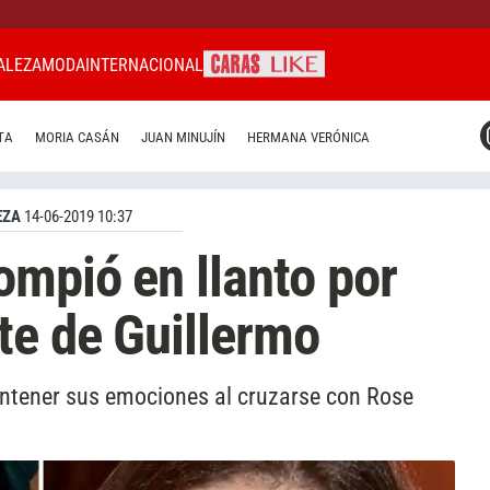
ALEZA
MODA
INTERNACIONAL
CARAS MIAMI
TA
MORIA CASÁN
JUAN MINUJÍN
HERMANA VERÓNICA
CARAS BRASIL
CARAS URUGUAY
EZA
14-06-2019 10:37
ompió en llanto por
te de Guillermo
ntener sus emociones al cruzarse con Rose