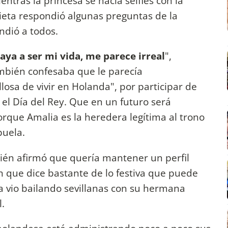
entras la princesa se hacía selfies con la
ieta respondió algunas preguntas de la
ndió a todos.
aya a ser mi vida, me parece irreal
",
mbién confesaba que le parecía
losa de vivir en Holanda", por participar de
, el Día del Rey. Que en un futuro será
porque Amalia es la heredera legítima al trono
abuela.
bién afirmó que quería mantener un perfil
ón que dice bastante de lo festiva que puede
la vio bailando sevillanas con su hermana
l.