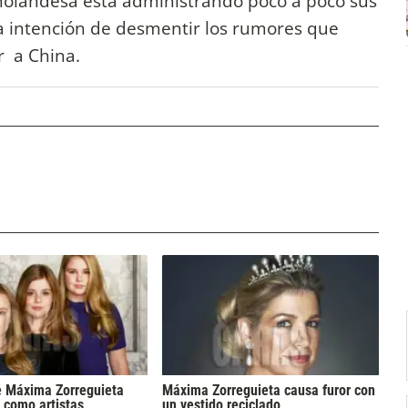
l holandesa está administrando poco a poco sus
ta intención de desmentir los rumores que
ar a China.
e Máxima Zorreguieta
Máxima Zorreguieta causa furor con
 como artistas
un vestido reciclado