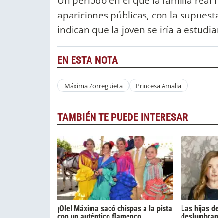
Un período en el que la familia rea
apariciones públicas, con la supues
indican que la joven se iría a estudi
EN ESTA NOTA
Máxima Zorreguieta
Princesa Amalia
TAMBIÉN TE PUEDE INTERESAR
¡Ole! Máxima sacó chispas a la pista
Las hijas d
con un auténtico flamenco
deslumbran