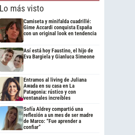
Lo más visto
Camiseta y minifalda cuadrillé:
Gime Accardi conquista España
con un original look en tendencia
Así está hoy Faustino, el hijo de
Eva Bargiela y Gianluca Simeone
Entramos al living de Juliana
Awada en su casa en La
Patagonia: rústico y con
ventanales increíbles
Sofía Aldrey compartió una
reflexión a un mes de ser madre
de Marco: “Fue aprender a
confiar”