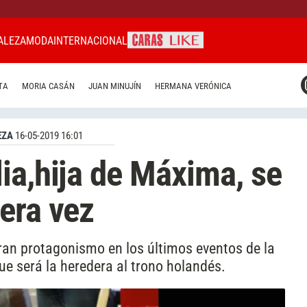
ALEZA
MODA
INTERNACIONAL
CARAS MIAMI
TA
MORIA CASÁN
JUAN MINUJÍN
HERMANA VERÓNICA
CARAS BRASIL
CARAS URUGUAY
EZA
16-05-2019 16:01
ia,hija de Máxima, se
era vez
gran protagonismo en los últimos eventos de la
que será la heredera al trono holandés.