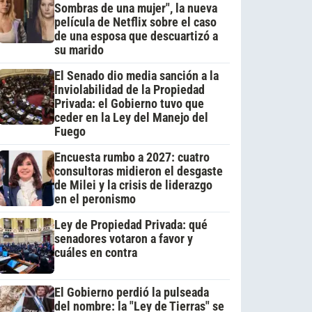
Sombras de una mujer", la nueva
película de Netflix sobre el caso
de una esposa que descuartizó a
su marido
El Senado dio media sanción a la
Inviolabilidad de la Propiedad
Privada: el Gobierno tuvo que
ceder en la Ley del Manejo del
Fuego
Encuesta rumbo a 2027: cuatro
consultoras midieron el desgaste
de Milei y la crisis de liderazgo
en el peronismo
Ley de Propiedad Privada: qué
senadores votaron a favor y
cuáles en contra
El Gobierno perdió la pulseada
del nombre: la "Ley de Tierras" se