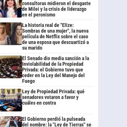
consultoras midieron el desgaste
de Milei y la crisis de liderazgo
en el peronismo
La historia real de "Elize:
Sombras de una mujer", la nueva
película de Netflix sobre el caso
de una esposa que descuartizó a
su marido
El Senado dio media sanción a la
Inviolabilidad de la Propiedad
Privada: el Gobierno tuvo que
ceder en la Ley del Manejo del
Fuego
Ley de Propiedad Privada: qué
senadores votaron a favor y
cuáles en contra
El Gobierno perdió la pulseada
del nombre: la "Ley de Tierras" se