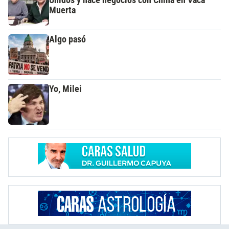
Muerta
Algo pasó
Yo, Milei