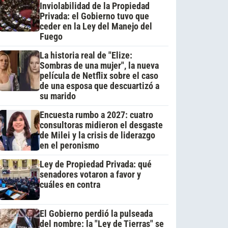
Inviolabilidad de la Propiedad
Privada: el Gobierno tuvo que
ceder en la Ley del Manejo del
Fuego
La historia real de "Elize:
Sombras de una mujer", la nueva
película de Netflix sobre el caso
de una esposa que descuartizó a
su marido
Encuesta rumbo a 2027: cuatro
consultoras midieron el desgaste
de Milei y la crisis de liderazgo
en el peronismo
Ley de Propiedad Privada: qué
senadores votaron a favor y
cuáles en contra
El Gobierno perdió la pulseada
del nombre: la "Ley de Tierras" se