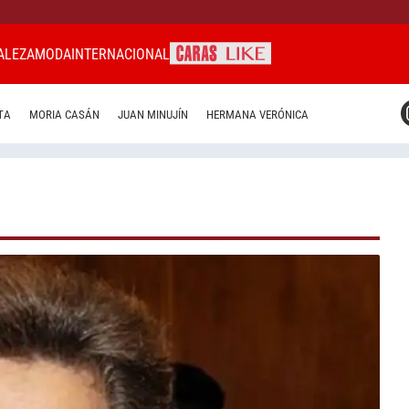
ALEZA
MODA
INTERNACIONAL
CARAS MIAMI
TA
MORIA CASÁN
JUAN MINUJÍN
HERMANA VERÓNICA
CARAS BRASIL
CARAS URUGUAY