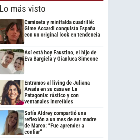
Lo más visto
Camiseta y minifalda cuadrillé:
Gime Accardi conquista España
con un original look en tendencia
Así está hoy Faustino, el hijo de
Eva Bargiela y Gianluca Simeone
Entramos al living de Juliana
Awada en su casa en La
Patagonia: rústico y con
ventanales increíbles
Sofía Aldrey compartió una
reflexión a un mes de ser madre
de Marco: “Fue aprender a
confiar”