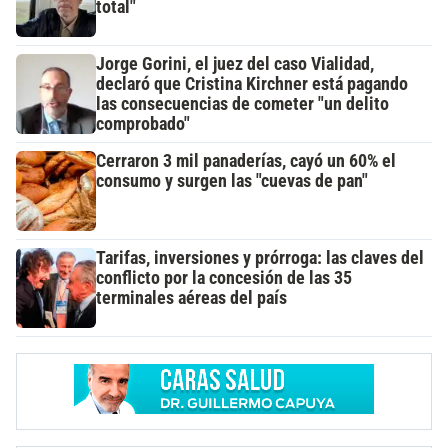
total"
Jorge Gorini, el juez del caso Vialidad,
declaró que Cristina Kirchner está pagando
las consecuencias de cometer "un delito
comprobado"
Cerraron 3 mil panaderías, cayó un 60% el
consumo y surgen las "cuevas de pan"
Tarifas, inversiones y prórroga: las claves del
conflicto por la concesión de las 35
terminales aéreas del país