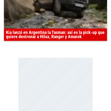
Kia lanzó en Argentina la Tasman: así es la pick-up que
quiere destronar a Hilux, Ranger y Amarok