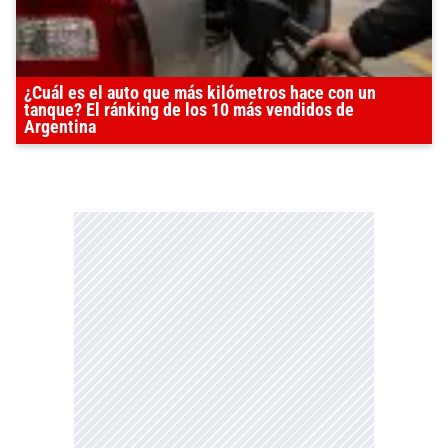
¿Cuál es el auto que más kilómetros hace con un
tanque? El ránking de los 10 más vendidos de
Argentina