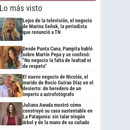
Lo más visto
Lejos de la televisión, el negocio
de Marina Señuk, la periodista
que renunció a TN
Desde Punta Cana, Pampita habló
sobre Martín Pepa y se confesó:
"No negocio la falta de lealtad ni
de respeto"
El nuevo negocio de Nicolás, el
marido de Rocío Guirao Díaz en el
desierto: de heredero de un
imperio a astrofotógrafo
Juliana Awada mostró cómo
construyó su casa sustentable en
La Patagonia: sin talar ningún
árbol y de la mano de su cuñado