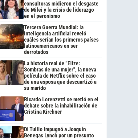
consultoras midieron el desgaste
de Milei y la crisis de liderazgo
en el peronismo
Tercera Guerra Mundial: la
inteligencia artificial reveló
cuáles serían los primeros países
latinoamericanos en ser
derrotados
La historia real de "Elize:
Sombras de una mujer", la nueva
película de Netflix sobre el caso
de una esposa que descuartizó a
su marido
Ricardo Lorenzetti se metió en el
debate sobre la inhabilitación de
Cristina Kirchner
Di Tullio impugnó a Joaquín
Benegas Lynch por un presunto