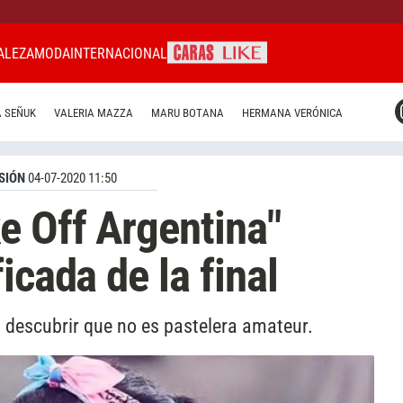
ALEZA
MODA
INTERNACIONAL
CARAS MIAMI
 SEÑUK
VALERIA MAZZA
MARU BOTANA
HERMANA VERÓNICA
CARAS BRASIL
CARAS URUGUAY
SIÓN
04-07-2020 11:50
e Off Argentina"
icada de la final
s descubrir que no es pastelera amateur.